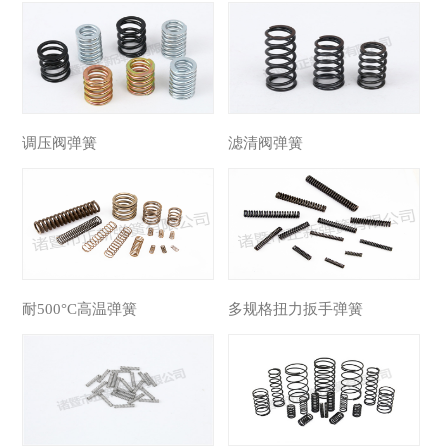
调压阀弹簧
滤清阀弹簧
耐500°C高温弹簧
多规格扭力扳手弹簧