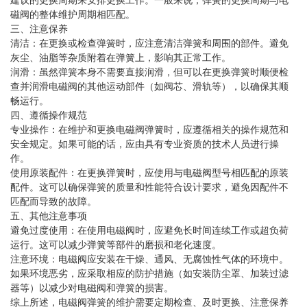
建议的更换周期来安排更换工作。一般来说，弹簧的更换周期与电
磁阀的整体维护周期相匹配。
三、注意保养
清洁：在更换或检查弹簧时，应注意清洁弹簧和周围的部件。避免
灰尘、油脂等杂质附着在弹簧上，影响其正常工作。
润滑：虽然弹簧本身不需要直接润滑，但可以在更换弹簧时顺便检
查并润滑电磁阀的其他运动部件（如阀芯、滑轨等），以确保其顺
畅运行。
四、遵循操作规范
专业操作：在维护和更换电磁阀弹簧时，应遵循相关的操作规范和
安全规定。如果可能的话，应由具有专业资质的技术人员进行操
作。
使用原装配件：在更换弹簧时，应使用与电磁阀型号相匹配的原装
配件。这可以确保弹簧的质量和性能符合设计要求，避免因配件不
匹配而导致的故障。
五、其他注意事项
避免过度使用：在使用电磁阀时，应避免长时间连续工作或超负荷
运行。这可以减少弹簧等部件的磨损和老化速度。
注意环境：电磁阀应安装在干燥、通风、无腐蚀性气体的环境中。
如果环境恶劣，应采取相应的防护措施（如安装防尘罩、加装过滤
器等）以减少对电磁阀和弹簧的损害。
综上所述，电磁阀弹簧的维护需要定期检查、及时更换、注意保养