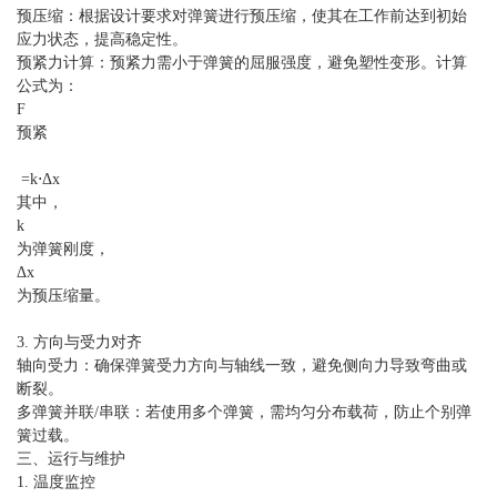
预压缩：根据设计要求对弹簧进行预压缩，使其在工作前达到初始
应力状态，提高稳定性。
预紧力计算：预紧力需小于弹簧的屈服强度，避免塑性变形。计算
公式为：
F
预紧
=k⋅Δx
其中，
k
为弹簧刚度，
Δx
为预压缩量。
3. 方向与受力对齐
轴向受力：确保弹簧受力方向与轴线一致，避免侧向力导致弯曲或
断裂。
多弹簧并联/串联：若使用多个弹簧，需均匀分布载荷，防止个别弹
簧过载。
三、运行与维护
1. 温度监控