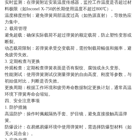
实时监测：在弹簧附近安装温度传感器，监控工作温度是否超过材
料极限（如Inconel X-750的长期使用温度不超过800℃）。
温度梯度控制：避免弹簧局部温度过高（如热源直射），导致热应
力集中。
2. 载荷管理
避免超载：确保实际载荷不超过弹簧的额定载荷，防止塑性变形或
断裂。
动态载荷限制：若弹簧承受交变载荷，需控制载荷幅值和频率，避
免疲劳失效。
3. 定期检查与更换
外观检查：定期检查弹簧表面是否有裂纹、腐蚀或永久变形。
性能测试：使用弹簧测试仪测量弹簧的自由高度、刚度等参数，与
初始值对比，判断是否失效。
更换周期：根据工作环境和疲劳寿命数据制定更换计划，通常高温
环境下弹簧寿命会缩短。
四、安全注意事项
1. 防护措施
高温防护：操作时佩戴隔热手套、护目镜，避免直接接触高温弹
簧。
防爆设计：在易燃易爆环境中使用弹簧时，需选择防爆型材料（如
无火花合金）。