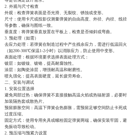
等是否满足设计需求。
2. 外观与尺寸检查
外观：检查弹簧表面是否光滑、无裂纹、锈蚀或变形。
尺寸：使用卡尺或投影仪测量弹簧的自由高度、外径、内径、线径
等参数，确保与图纸一致。
垂直度：将弹簧垂直放置在平板上，检查是否倾斜或弯曲。
3. 预处理（如需）
去应力处理：若弹簧在制造过程中产生残余应力，需进行低温回火
（如200-300℃保温1-2小时）以消除应力，防止使用中变形。
表面处理：根据环境要求选择表面处理方式：
镀层：如镀镍、镀铬，提高耐腐蚀性。
涂层：如陶瓷涂层，增强耐高温和耐磨性。
喷丸强化：提高表面硬度，延长疲劳寿命。
二、安装与调试
1. 安装位置选择
避免局部过热：确保弹簧不直接接触高温火焰或热辐射源，必要时
加装隔热套或散热片。
预留膨胀空间：高温下弹簧会热膨胀，需预留足够空间防止卡死或
过度压缩。
固定方式：使用专用夹具或螺栓固定弹簧两端，确保安装牢固，避
免振动导致松动。
2. 预压缩与预紧力设置