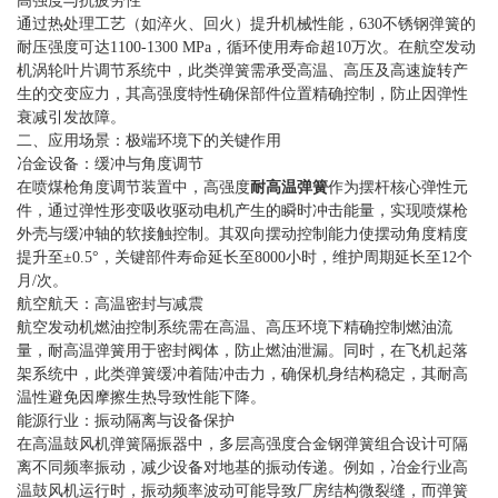
高强度与抗疲劳性
通过热处理工艺（如淬火、回火）提升机械性能，630不锈钢弹簧的
耐压强度可达1100-1300 MPa，循环使用寿命超10万次。在航空发动
机涡轮叶片调节系统中，此类弹簧需承受高温、高压及高速旋转产
生的交变应力，其高强度特性确保部件位置精确控制，防止因弹性
衰减引发故障。
二、应用场景：极端环境下的关键作用
冶金设备：缓冲与角度调节
在喷煤枪角度调节装置中，高强度
耐高温弹簧
作为摆杆核心弹性元
件，通过弹性形变吸收驱动电机产生的瞬时冲击能量，实现喷煤枪
外壳与缓冲轴的软接触控制。其双向摆动控制能力使摆动角度精度
提升至±0.5°，关键部件寿命延长至8000小时，维护周期延长至12个
月/次。
航空航天：高温密封与减震
航空发动机燃油控制系统需在高温、高压环境下精确控制燃油流
量，耐高温弹簧用于密封阀体，防止燃油泄漏。同时，在飞机起落
架系统中，此类弹簧缓冲着陆冲击力，确保机身结构稳定，其耐高
温性避免因摩擦生热导致性能下降。
能源行业：振动隔离与设备保护
在高温鼓风机弹簧隔振器中，多层高强度合金钢弹簧组合设计可隔
离不同频率振动，减少设备对地基的振动传递。例如，冶金行业高
温鼓风机运行时，振动频率波动可能导致厂房结构微裂缝，而弹簧