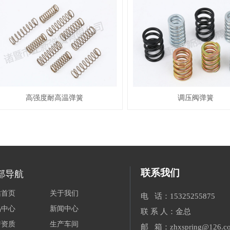
高强度耐高温弹簧
调压阀弹簧
联系我们
部导航
站首页
关于我们
电 话：15325255875
品中心
新闻中心
联 系 人：金总
誉资质
生产车间
邮 箱：zhxspring@126.c