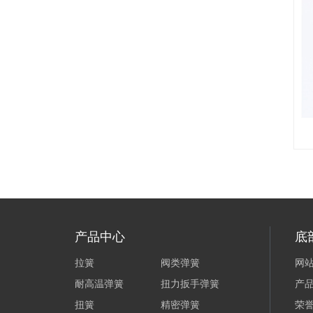
产品中心
底
拉簧
阀类弹簧
网
耐高温弹簧
扭力扳手弹簧
产
扭簧
精密弹簧
荣