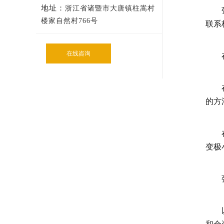
地址：
浙江省诸暨市大唐镇柱嵩村
弹簧
楼家自然村766号
联系
在线咨询
在酸
在一
的方
在衡
变极
弹簧
以弹