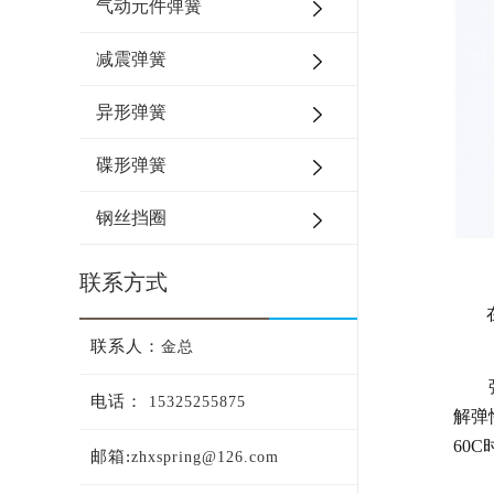
气动元件弹簧
减震弹簧
异形弹簧
碟形弹簧
钢丝挡圈
联系方式
联系人：
金总
弹簧
电话：
15325255875
解弹
60
邮箱:
zhxspring@126.com